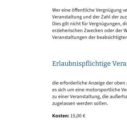
Ortsrecht
CARM
Wer eine öffentliche Vergnügung ve
Stellenangebote
Rechne
Veranstaltung und der Zahl der zuz
Solare
Bankverbindungen
Dies gilt nicht für Vergnügungen, d
Wärm
erzieherischen Zwecken oder der W
Veranstaltungen der beabsichtigte
Erlaubnispflichtige Ver
die erforderliche Anzeige der oben 
es sich um eine motorsportliche Ve
zu einer Veranstaltung, die außerh
zugelassen werden sollen.
Kosten:
15,00 €