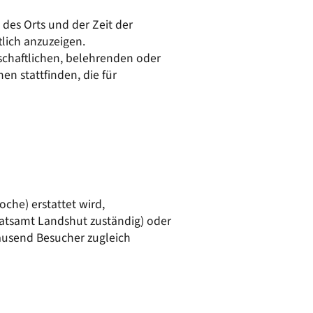
50/50 Mobil
Kläranlage
 des Orts und der Zeit der
Wasserversorgung
lich anzuzeigen.
nschaftlichen, belehrenden oder
n stattfinden, die für
oche) erstattet wird,
dratsamt Landshut zuständig) oder
tausend Besucher zugleich