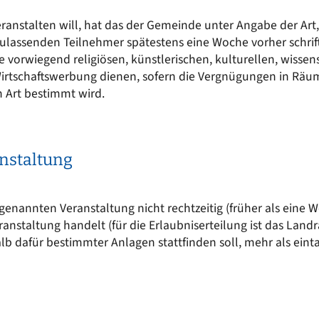
Kinderkrippe St. Martin
EN
Sonstige Bekanntmachungen
ranstalten will, hat das der Gemeinde unter Angabe der Art,
Kindergarten an der Vils
t sich
ulassenden Teilnehmer spätestens eine Woche vorher schrift
nergie für mich?
Wasserrecht
Kinderkrippe an der Vils
ie vorwiegend religiösen, künstlerischen, kulturellen, wisse
epumpe
irtschaftswerbung dienen, sofern die Vergnügungen in Räume
Kinderhort
n Art bestimmt wird.
anstaltung
genannten Veranstaltung nicht rechtzeitig (früher als eine W
ranstaltung handelt (für die Erlaubniserteilung ist das Lan
alb dafür bestimmter Anlagen stattfinden soll, mehr als ein