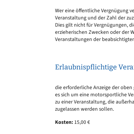
Ortsrecht
CARM
Wer eine öffentliche Vergnügung ve
Stellenangebote
Rechne
Veranstaltung und der Zahl der zuz
Solare
Bankverbindungen
Dies gilt nicht für Vergnügungen, d
Wärm
erzieherischen Zwecken oder der W
Veranstaltungen der beabsichtigte
Erlaubnispflichtige Ver
die erforderliche Anzeige der oben 
es sich um eine motorsportliche Ve
zu einer Veranstaltung, die außerh
zugelassen werden sollen.
Kosten:
15,00 €