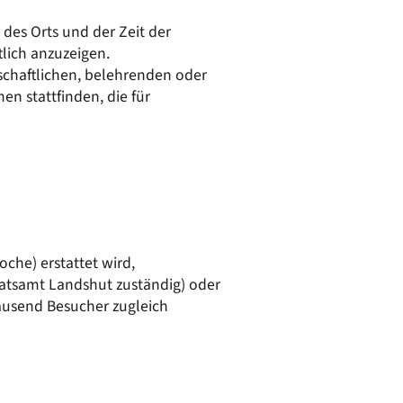
50/50 Mobil
Kläranlage
 des Orts und der Zeit der
Wasserversorgung
lich anzuzeigen.
nschaftlichen, belehrenden oder
n stattfinden, die für
oche) erstattet wird,
dratsamt Landshut zuständig) oder
tausend Besucher zugleich