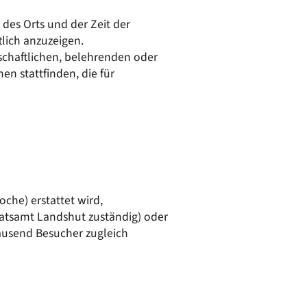
50/50 Mobil
Kläranlage
 des Orts und der Zeit der
Wasserversorgung
lich anzuzeigen.
nschaftlichen, belehrenden oder
n stattfinden, die für
oche) erstattet wird,
dratsamt Landshut zuständig) oder
tausend Besucher zugleich