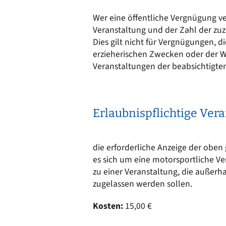
Ortsrecht
CARM
Wer eine öffentliche Vergnügung ve
Stellenangebote
Rechne
Veranstaltung und der Zahl der zuz
Solare
Bankverbindungen
Dies gilt nicht für Vergnügungen, d
Wärm
erzieherischen Zwecken oder der W
Veranstaltungen der beabsichtigte
Erlaubnispflichtige Ver
die erforderliche Anzeige der oben 
es sich um eine motorsportliche Ve
zu einer Veranstaltung, die außerh
zugelassen werden sollen.
Kosten:
15,00 €