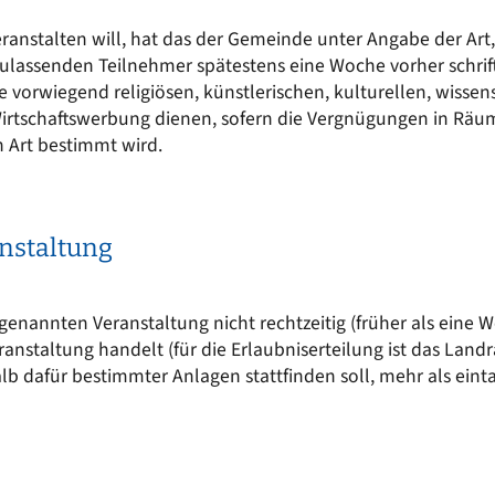
Kinderkrippe St. Martin
EN
Sonstige Bekanntmachungen
ranstalten will, hat das der Gemeinde unter Angabe der Art,
Kindergarten an der Vils
t sich
ulassenden Teilnehmer spätestens eine Woche vorher schrift
nergie für mich?
Wasserrecht
Kinderkrippe an der Vils
ie vorwiegend religiösen, künstlerischen, kulturellen, wisse
epumpe
irtschaftswerbung dienen, sofern die Vergnügungen in Räume
Kinderhort
n Art bestimmt wird.
anstaltung
genannten Veranstaltung nicht rechtzeitig (früher als eine W
ranstaltung handelt (für die Erlaubniserteilung ist das Lan
alb dafür bestimmter Anlagen stattfinden soll, mehr als ein