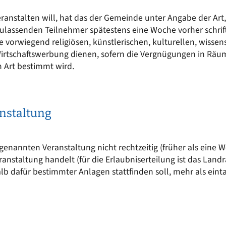
Kinderkrippe St. Martin
EN
Sonstige Bekanntmachungen
ranstalten will, hat das der Gemeinde unter Angabe der Art,
Kindergarten an der Vils
t sich
ulassenden Teilnehmer spätestens eine Woche vorher schrift
nergie für mich?
Wasserrecht
Kinderkrippe an der Vils
ie vorwiegend religiösen, künstlerischen, kulturellen, wisse
epumpe
irtschaftswerbung dienen, sofern die Vergnügungen in Räume
Kinderhort
n Art bestimmt wird.
anstaltung
genannten Veranstaltung nicht rechtzeitig (früher als eine W
ranstaltung handelt (für die Erlaubniserteilung ist das Lan
alb dafür bestimmter Anlagen stattfinden soll, mehr als ein