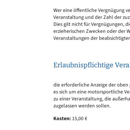
Ortsrecht
CARM
Wer eine öffentliche Vergnügung ve
Stellenangebote
Rechne
Veranstaltung und der Zahl der zuz
Solare
Bankverbindungen
Dies gilt nicht für Vergnügungen, d
Wärm
erzieherischen Zwecken oder der W
Veranstaltungen der beabsichtigte
Erlaubnispflichtige Ver
die erforderliche Anzeige der oben 
es sich um eine motorsportliche Ve
zu einer Veranstaltung, die außerh
zugelassen werden sollen.
Kosten:
15,00 €