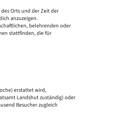
50/50 Mobil
Kläranlage
 des Orts und der Zeit der
Wasserversorgung
lich anzuzeigen.
nschaftlichen, belehrenden oder
n stattfinden, die für
oche) erstattet wird,
dratsamt Landshut zuständig) oder
tausend Besucher zugleich