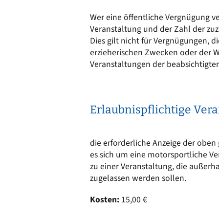
Ortsrecht
CARM
Wer eine öffentliche Vergnügung ve
Stellenangebote
Rechne
Veranstaltung und der Zahl der zuz
Solare
Bankverbindungen
Dies gilt nicht für Vergnügungen, d
Wärm
erzieherischen Zwecken oder der W
Veranstaltungen der beabsichtigte
Erlaubnispflichtige Ver
die erforderliche Anzeige der oben 
es sich um eine motorsportliche Ve
zu einer Veranstaltung, die außerh
zugelassen werden sollen.
Kosten:
15,00 €