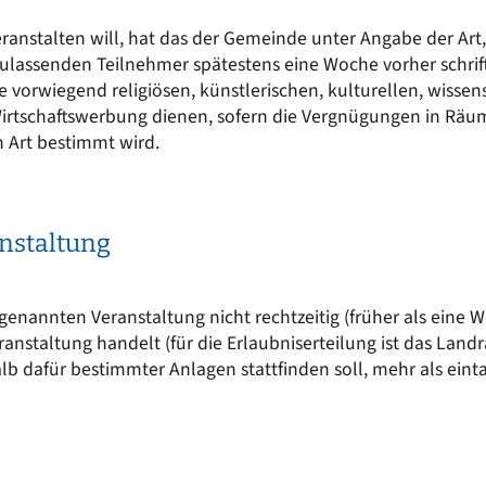
Kinderkrippe St. Martin
EN
Sonstige Bekanntmachungen
ranstalten will, hat das der Gemeinde unter Angabe der Art,
Kindergarten an der Vils
t sich
ulassenden Teilnehmer spätestens eine Woche vorher schrift
nergie für mich?
Wasserrecht
Kinderkrippe an der Vils
ie vorwiegend religiösen, künstlerischen, kulturellen, wisse
epumpe
irtschaftswerbung dienen, sofern die Vergnügungen in Räume
Kinderhort
n Art bestimmt wird.
anstaltung
genannten Veranstaltung nicht rechtzeitig (früher als eine W
ranstaltung handelt (für die Erlaubniserteilung ist das Lan
alb dafür bestimmter Anlagen stattfinden soll, mehr als ein