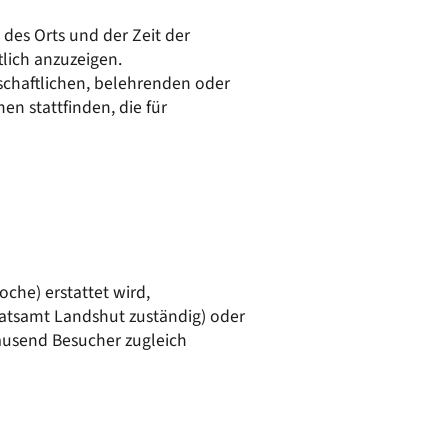
50/50 Mobil
Kläranlage
 des Orts und der Zeit der
Wasserversorgung
lich anzuzeigen.
nschaftlichen, belehrenden oder
n stattfinden, die für
oche) erstattet wird,
dratsamt Landshut zuständig) oder
tausend Besucher zugleich