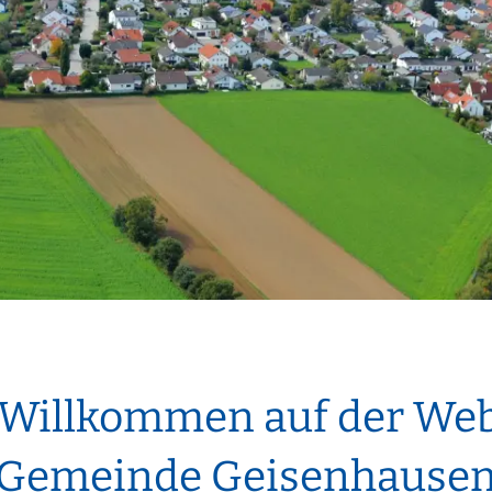
Kinderkrippe St. Martin
EN
Sonstige Bekanntmachungen
Kindergarten an der Vils
t sich
nergie für mich?
Wasserrecht
Kinderkrippe an der Vils
epumpe
Kinderhort
 Willkommen auf der Web
Gemeinde Geisenhause