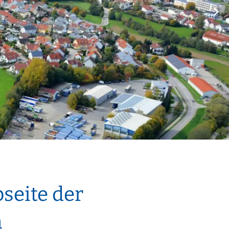
50/50 Mobil
Kläranlage
Wasserversorgung
seite der
n