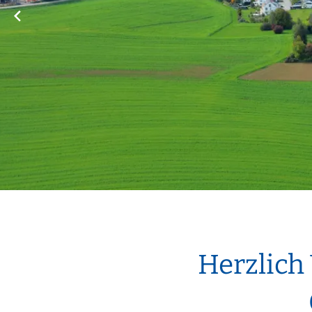
Ortsrecht
CARM
Stellenangebote
Rechne
Solare
Bankverbindungen
Wärm
Herzlich