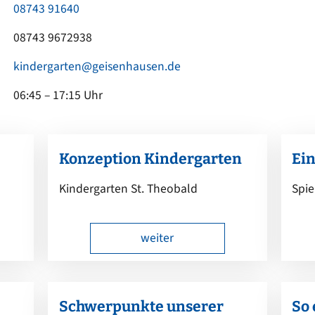
Kinderkrippe St. Martin
EN
08743 91640
Sonstige Bekanntmachungen
Kindergarten an der Vils
t sich
08743 9672938
nergie für mich?
Wasserrecht
Kinderkrippe an der Vils
kindergarten@geisenhausen.de
epumpe
Kinderhort
06:45 – 17:15 Uhr
Konzeption Kindergarten
Ein
Kindergarten St. Theobald
Spie
weiter
Schwerpunkte unserer
So 