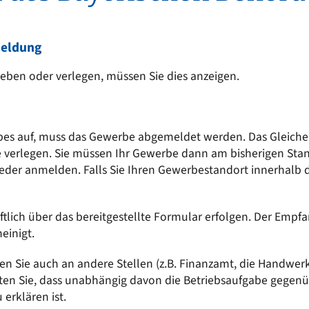
Kinderkrippe St. Martin
EN
Sonstige Bekanntmachungen
Kindergarten an der Vils
t sich
nergie für mich?
Wasserrecht
eldung
Kinderkrippe an der Vils
epumpe
ben oder verlegen, müssen Sie dies anzeigen.
Kinderhort
bes auf, muss das Gewerbe abgemeldet werden. Das Gleiche g
 verlegen. Sie müssen Ihr Gewerbe dann am bisherigen Sta
der anmelden. Falls Sie Ihren Gewerbestandort innerhalb 
tlich über das bereitgestellte Formular erfolgen. Der Em
einigt.
 Sie auch an andere Stellen (z.B. Finanzamt, die Handwer
ten Sie, dass unabhängig davon die Betriebsaufgabe gege
erklären ist.