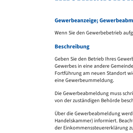
Ortsrecht
CARM
Stellenangebote
Rechne
Solare
Gewerbeanzeige; Gewerbeabm
Bankverbindungen
Wärm
Wenn Sie den Gewerbebetrieb aufge
Beschreibung
Geben Sie den Betrieb Ihres Gewer
Gewerbes in eine andere Gemeinde
Fortführung am neuen Standort wie
eine Gewerbeummeldung.
Die Gewerbeabmeldung muss schrif
von der zuständigen Behörde besch
Über die Gewerbeabmeldung werden
Handelskammer) informiert. Beach
der Einkommenssteuererklärung zu 