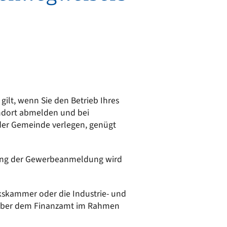
50/50 Mobil
Kläranlage
Wasserversorgung
ilt, wenn Sie den Betrieb Ihres
ndort abmelden und bei
der Gemeinde verlegen, genügt
pfang der Gewerbeanmeldung wird
kskammer oder die Industrie- und
nüber dem Finanzamt im Rahmen