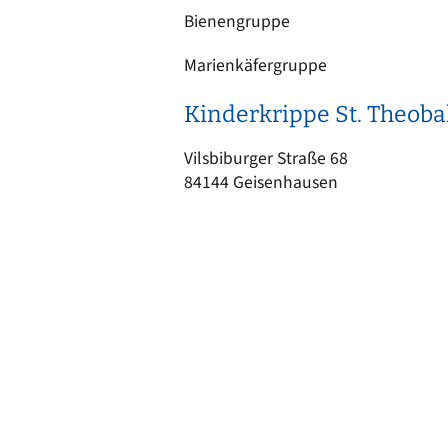
Ortsrecht
CARM
Bienengruppe
Stellenangebote
Rechne
Marienkäfergruppe
Solare
Bankverbindungen
Wärm
Kinderkrippe St. Theoba
Vilsbiburger Straße 68
84144 Geisenhausen