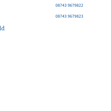
Kinderkrippe St. Martin
EN
08743 9679822
Sonstige Bekanntmachungen
Kindergarten an der Vils
t sich
nergie für mich?
Wasserrecht
08743 9679823
Kinderkrippe an der Vils
epumpe
ld
Kinderhort