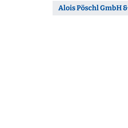
Ortsrecht
CARM
Alois Pöschl GmbH &
Stellenangebote
Rechne
Solare
Bankverbindungen
Wärm