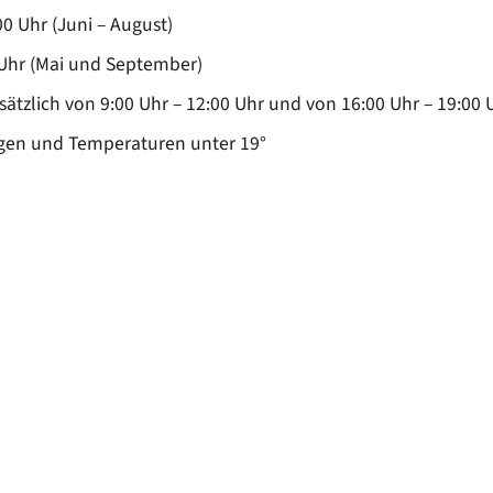
Kinderkrippe St. Martin
EN
00 Uhr (Juni – August)
Sonstige Bekanntmachungen
Kindergarten an der Vils
t sich
 Uhr (Mai und September)
nergie für mich?
Wasserrecht
Kinderkrippe an der Vils
sätzlich von 9:00 Uhr – 12:00 Uhr und von 16:00 Uhr – 19:00
epumpe
Kinderhort
Regen und Temperaturen unter 19°