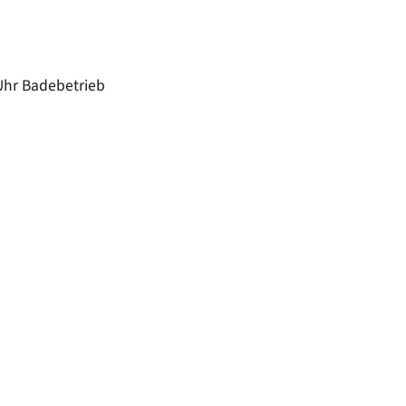
50/50 Mobil
Kläranlage
Wasserversorgung
 Uhr Badebetrieb