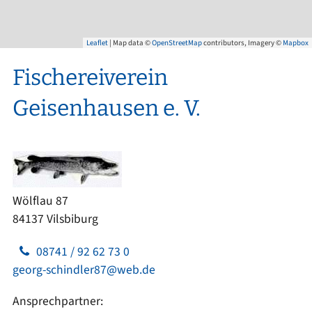
Leaflet
| Map data ©
OpenStreetMap
contributors, Imagery ©
Mapbox
Fischereiverein
Geisenhausen e. V.
Wölflau 87
84137 Vilsbiburg
08741 / 92 62 73 0
georg-schindler87@web.de
Ansprechpartner: