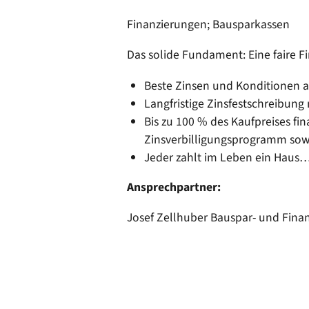
Ortsrecht
CARM
Finanzierungen; Bausparkassen
Stellenangebote
Rechne
Solare
Bankverbindungen
Das solide Fundament: Eine faire F
Wärm
Beste Zinsen und Konditionen 
Langfristige Zinsfestschreibun
Bis zu 100 % des Kaufpreises fi
Zinsverbilligungsprogramm sow
Jeder zahlt im Leben ein Haus
Ansprechpartner:
Josef Zellhuber Bauspar- und Fin