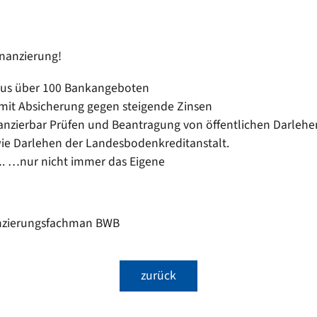
Kinderkrippe St. Martin
EN
Sonstige Bekanntmachungen
Kindergarten an der Vils
t sich
nergie für mich?
Wasserrecht
Kinderkrippe an der Vils
inanzierung!
epumpe
Kinderhort
aus über 100 Bankangeboten
g mit Absicherung gegen steigende Zinsen
nanzierbar Prüfen und Beantragung von öffentlichen Darlehen
ie Darlehen der Landesbodenkreditanstalt.
…. …nur nicht immer das Eigene
anzierungsfachman BWB
zurück