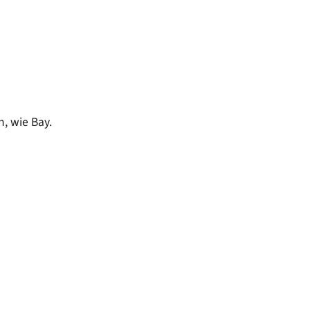
50/50 Mobil
Kläranlage
Wasserversorgung
, wie Bay.