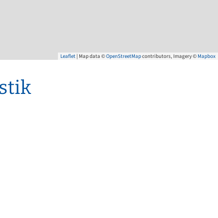
50/50 Mobil
Kläranlage
Wasserversorgung
Leaflet
| Map data ©
OpenStreetMap
contributors, Imagery ©
Mapbox
stik