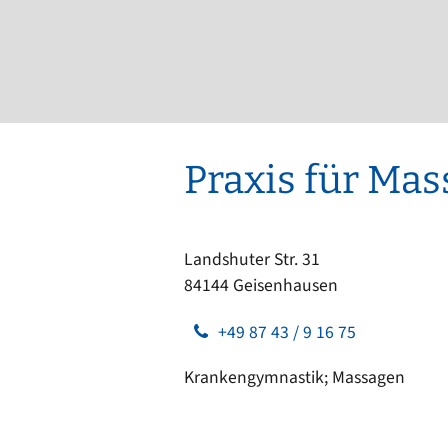
Ortsrecht
CARM
Stellenangebote
Rechne
Solare
Bankverbindungen
Wärm
Praxis für Ma
Landshuter Str. 31
84144 Geisenhausen
+49 87 43 / 9 16 75
Krankengymnastik; Massagen