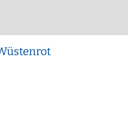
Kinderkrippe St. Martin
EN
Sonstige Bekanntmachungen
Kindergarten an der Vils
t sich
nergie für mich?
Wasserrecht
Kinderkrippe an der Vils
epumpe
Kinderhort
 Wüstenrot