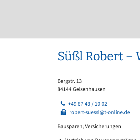
Ortsrecht
CARM
Stellenangebote
Rechne
Solare
Bankverbindungen
Wärm
Süßl Robert –
Bergstr. 13
84144 Geisenhausen
+49 87 43 / 10 02
robert-suessl@t-online.de
Bausparen; Versicherungen