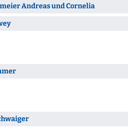
meier Andreas und Cornelia
wey
mmer
chwaiger