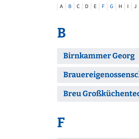
Ortsrecht
CARM
A
B
C
D
E
F
G
H
I
J
Stellenangebote
Rechne
Solare
Bankverbindungen
B
Wärm
Birnkammer Georg
Brauereigenossensch
Breu Großküchente
F