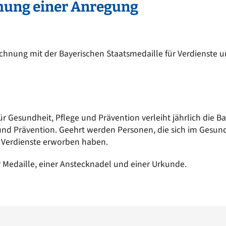
Kinderkrippe St. Martin
chung einer Anregung
EN
Sonstige Bekanntmachungen
Kindergarten an der Vils
t sich
nergie für mich?
Wasserrecht
Kinderkrippe an der Vils
epumpe
ichnung mit der Bayerischen Staatsmedaille für Verdienste 
Kinderhort
r Gesundheit, Pflege und Prävention verleiht jährlich die B
und Prävention. Geehrt werden Personen, die sich im Gesund
 Verdienste erworben haben.
 Medaille, einer Anstecknadel und einer Urkunde.