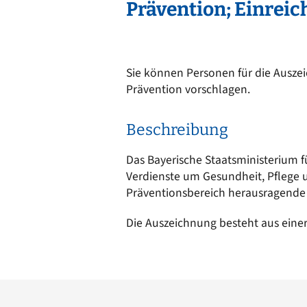
Ortsrecht
Prävention; Einrei
CARM
Stellenangebote
Rechne
Solare
Bankverbindungen
Wärm
Sie können Personen für die Ausze
Prävention vorschlagen.
Beschreibung
Das Bayerische Staatsministerium fü
Verdienste um Gesundheit, Pflege 
Präventionsbereich herausragende
Die Auszeichnung besteht aus einer