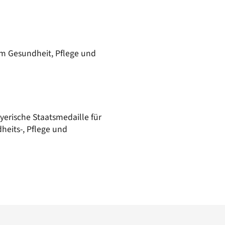
50/50 Mobil
Kläranlage
Wasserversorgung
um Gesundheit, Pflege und
ayerische Staatsmedaille für
heits-, Pflege und