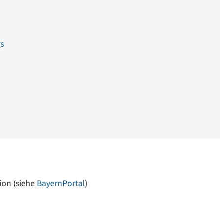
gs
ion (siehe
BayernPortal
)